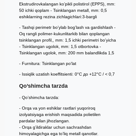
Ekstrudirovkalangan ko’pikli polistirol (EPPS), mm:
50 ichki qoplam - Tsinklangan metall, mm: 0,5
eshiklarning rezina zichlagichlari:3-bargli
Tashqi perimetr bo’ylab bog’lash va gardishlash -
Oq rangli polimer-kukunlitarkib bilan qoplangan
tsinklangan profil,, mm: 1,5 ichki perimetri bo’yicha
- Tsinklangan ugolok, mm: 1,5 otbortovka -
Tsinklangan ugolok, mm: 200 mm balandlikda 1,5
Furnitura: Tsinklangan po‘lat
Issiqlik uzatish koeffitsienti: 0°С до +12°С / < 0,7
Qo’shimcha tarzda
Qo’shimcha tarzda:
Orqa va yon eshiklar raxtlari yuqoriroq
izolyatsiyaga erishish maqsadida polietilen
pardalar bilan jihozlangan.
Orqa g’ildiraklar uchun sachrashdan
himoyalagichga ega to’liq metall qanotlar.