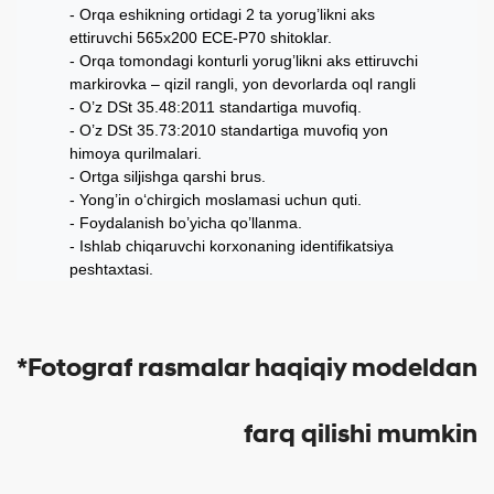
Orqa eshikning ortidagi 2 ta yorug’likni aks
ettiruvchi 565x200 ECE-P70 shitoklar.
Orqa tomondagi konturli yorug’likni aks ettiruvchi
markirovka – qizil rangli, yon devorlarda oql rangli
- O’z DSt 35.48:2011 standartiga muvofiq.
O’z DSt 35.73:2010 standartiga muvofiq yon
himoya qurilmalari.
Ortga siljishga qarshi brus.
Yong’in o‘chirgich moslamasi uchun quti.
Foydalanish bo’yicha qo’llanma.
Ishlab chiqaruvchi korxonaning identifikatsiya
peshtaxtasi.
*Fotograf rasmalar haqiqiy modeldan
farq qilishi mumkin