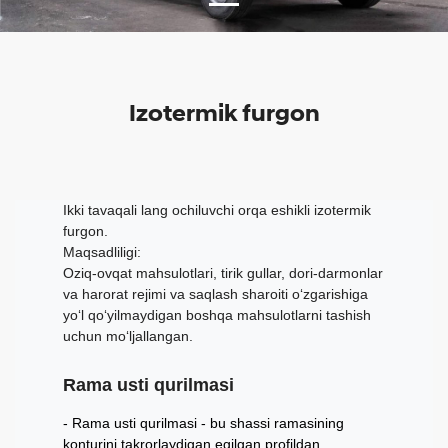
Izotermik furgon
Ikki tavaqali lang ochiluvchi orqa eshikli izotermik
furgon.
Maqsadliligi:
Oziq-ovqat mahsulotlari, tirik gullar, dori-darmonlar
va harorat rejimi va saqlash sharoiti o‘zgarishiga
yo‘l qo‘yilmaydigan boshqa mahsulotlarni tashish
uchun mo‘ljallangan.
Rama usti qurilmasi
Rama usti qurilmasi - bu shassi ramasining
konturini takrorlaydigan egilgan profildan