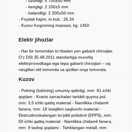
uzunligi: 5 700±50 mm
kengligi: 2 100±5 mm
balandligi: 2 200±50 mm
Foydali hajmi, m.kub.: 26,34
Kuzov-furgonning massasi, kg: 1450
Elektr jihozlar
Har bir tomondan to‘rttadan yon gabarit chiroqlar,
O‘z DSt 35.48:2011 standartiga muvofiq
elektrprovodkaga ega tepa gabarit chiroqlari – oq
ranglilari old tomonda va qizillari orqa tomonda.
Kuzov
Polning (tubining) umumiy qalinligi, mm: 81 ichki
qoplam - Kvarts zarrachalari tarkibli quyma pol,
mm: 3,5 ichki qattiq material - Namlikka chidamli
fanera, mm: 18 issiqlikni saqlovchi material -
Ekstrudirovkalangan ko’pikli polistirol (EPPS), mm:
50 ichki qattiq material - Namlikka chidamli fanera,
mm: 9 tashqi qoplami - Tsinklangan metall, mm: