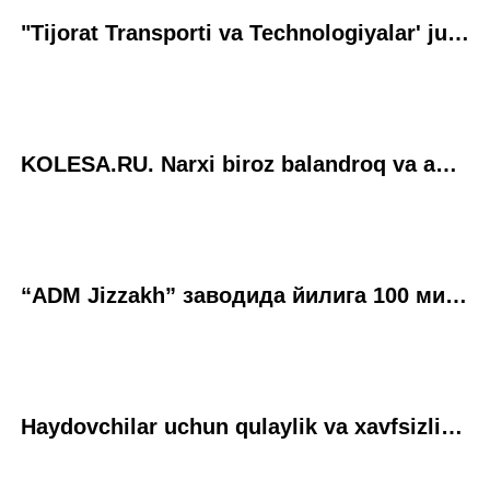
"Tijorat Transporti va Technologiyalar' jurnali. O'rtancha aka. Bugungi sinovda o'rta tonnajli Hyundai Mighty EX8 avtomobili
KOLESA.RU. Narxi biroz balandroq va ancha yaxshiroq: Hyundai Mighty EX8 ning test-drayvi
“ADM Jizzakh” заводида йилига 100 минг дона енгил автомобиль ишлаб чиқарилади
Haydovchilar uchun qulaylik va xavfsizlik: Hyundai Mighty endi O‘zbekistonda