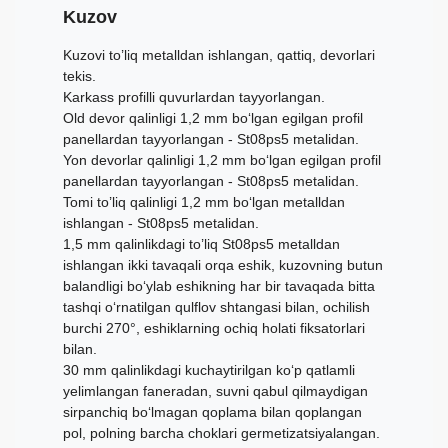
Kuzov
Kuzovi to’liq metalldan ishlangan, qattiq, devorlari
tekis.
Karkass profilli quvurlardan tayyorlangan.
Old devor qalinligi 1,2 mm bo‘lgan egilgan profil
panellardan tayyorlangan - St08ps5 metalidan.
Yon devorlar qalinligi 1,2 mm bo‘lgan egilgan profil
panellardan tayyorlangan - St08ps5 metalidan.
Tomi to’liq qalinligi 1,2 mm bo‘lgan metalldan
ishlangan - St08ps5 metalidan.
1,5 mm qalinlikdagi to’liq St08ps5 metalldan
ishlangan ikki tavaqali orqa eshik, kuzovning butun
balandligi bo‘ylab eshikning har bir tavaqada bitta
tashqi o‘rnatilgan qulflov shtangasi bilan, ochilish
burchi 270°, eshiklarning ochiq holati fiksatorlari
bilan.
30 mm qalinlikdagi kuchaytirilgan ko‘p qatlamli
yelimlangan faneradan, suvni qabul qilmaydigan
sirpanchiq bo‘lmagan qoplama bilan qoplangan
pol, polning barcha choklari germetizatsiyalangan.