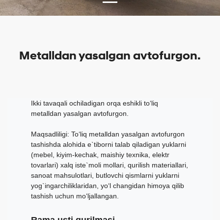
Metalldan yasalgan avtofurgon.
Ikki tavaqali ochiladigan orqa eshikli to‘liq
metalldan yasalgan avtofurgon.
Maqsadliligi: To‘liq metalldan yasalgan avtofurgon
tashishda alohida e`tiborni talab qiladigan yuklarni
(mebel, kiyim-kechak, maishiy texnika, elektr
tovarlari) xalq iste`moli mollari, qurilish materiallari,
sanoat mahsulotlari, butlovchi qismlarni yuklarni
yog`ingarchiliklaridan, yo‘l changidan himoya qilib
tashish uchun mo‘ljallangan.