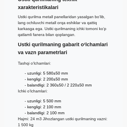
xarakteristikalari
Ustki qurilma metall panellaridan yasalgan bo‘lib,
lang ochiluvchi metall orqa eshiklar va qattiq
karkasga ega. Ustki qurilmaning ichki tomoni ko‘p
qatlamli fanera bilan qoplangan.
Ustki qurilmaning gabarit o‘lchamlari
va vazn parametrlari
Tashqi o‘lchamlari:
uzunligi: 5 580±50 mm
kengligi: 2 200±50 mm
balandligi: 2 360±50 / 2 220±50 mm
Ichki o‘lchamlari:
uzunligi: 5 500 mm
kengligi: 2 100 mm
balandligi: 2 100 mm
Hajmi: 24 m3 Jihozlangan ustki qurilmaning vazni:
1 500 kg