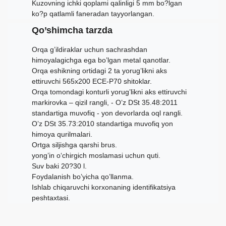
Kuzovning ichki qoplami qalinligi 5 mm bo?lgan
ko?p qatlamli faneradan tayyorlangan.
Qo’shimcha tarzda
Orqa g’ildiraklar uchun sachrashdan
himoyalagichga ega bo’lgan metal qanotlar.
Orqa eshikning ortidagi 2 ta yorug’likni aks
ettiruvchi 565x200 ECE-P70 shitoklar.
Orqa tomondagi konturli yorug’likni aks ettiruvchi
markirovka – qizil rangli, - O’z DSt 35.48:2011
standartiga muvofiq - yon devorlarda oql rangli.
O’z DSt 35.73:2010 standartiga muvofiq yon
himoya qurilmalari.
Ortga siljishga qarshi brus.
yong’in o‘chirgich moslamasi uchun quti.
Suv baki 20?30 l.
Foydalanish bo’yicha qo’llanma.
Ishlab chiqaruvchi korxonaning identifikatsiya
peshtaxtasi.