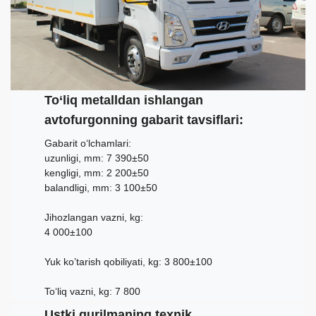
To‘liq metalldan ishlangan
avtofurgonning gabarit tavsiflari:
Gabarit o‘lchamlari:
uzunligi, mm: 7 390±50
kengligi, mm: 2 200±50
balandligi, mm: 3 100±50
Jihozlangan vazni, kg:
4 000±100
Yuk ko’tarish qobiliyati, kg: 3 800±100
To‘liq vazni, kg: 7 800
Ustki qurilmaning texnik