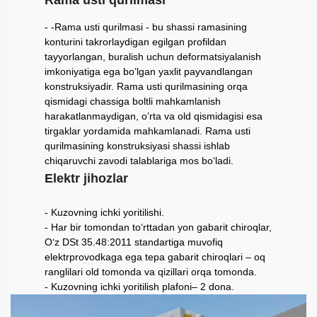
Rama usti qurilmasi
-Rama usti qurilmasi - bu shassi ramasining
konturini takrorlaydigan egilgan profildan
tayyorlangan, buralish uchun deformatsiyalanish
imkoniyatiga ega bo’lgan yaxlit payvandlangan
konstruksiyadir. Rama usti qurilmasining orqa
qismidagi chassiga boltli mahkamlanish
harakatlanmaydigan, o’rta va old qismidagisi esa
tirgaklar yordamida mahkamlanadi. Rama usti
qurilmasining konstruksiyasi shassi ishlab
chiqaruvchi zavodi talablariga mos bo‘ladi.
Elektr jihozlar
Kuzovning ichki yoritilishi.
Har bir tomondan to‘rttadan yon gabarit chiroqlar,
O‘z DSt 35.48:2011 standartiga muvofiq
elektrprovodkaga ega tepa gabarit chiroqlari – oq
ranglilari old tomonda va qizillari orqa tomonda.
Kuzovning ichki yoritilish plafoni– 2 dona.