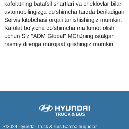
kafolatning batafsil shartlari va cheklovlar bilan
avtomobilingizga qo‘shimcha tarzda beriladigan
Servis kitobchasi orqali tanishishingiz mumkin.
Kafolat bo‘yicha qo‘shimcha ma`lumot olish
uchun Siz “ADM Global” MChJning istalgan
rasmiy dileriga murojaat qilishingiz mumkin.
©2024 Hyundai Truck & Bus
Barcha huquqlar