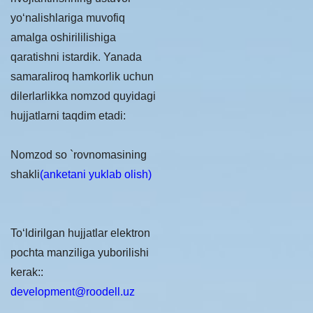
yo‘nalishlariga muvofiq
amalga oshirililishiga
qaratishni istardik. Yanada
samaraliroq hamkorlik uchun
dilerlarlikka nomzod quyidagi
hujjatlarni taqdim etadi:
Nomzod so `rovnomasining
shakli
(anketani yuklab olish)
Toʻldirilgan hujjatlar elektron
pochta manziliga yuborilishi
kerak::
development@roodell.uz