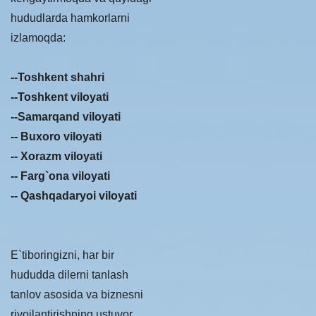
hududlarda hamkorlarni
izlamoqda:
--Toshkent shahri
--Toshkent viloyati
--Samarqand viloyati
-- Buxoro viloyati
-- Xorazm viloyati
-- Farg`ona viloyati
-- Qashqadaryoi viloyati
E`tiboringizni, har bir
hududda dilerni tanlash
tanlov asosida va biznesni
rivojlantirishning ustuvor