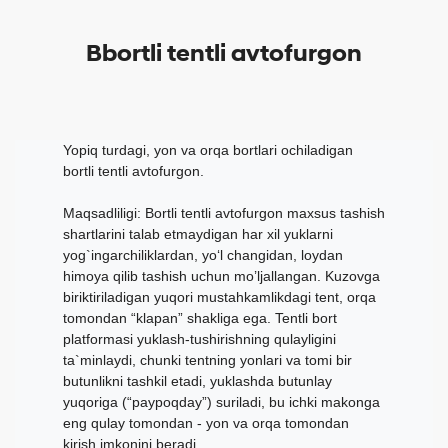
Bbortli tentli avtofurgon
Yopiq turdagi, yon va orqa bortlari ochiladigan
bortli tentli avtofurgon.
Maqsadliligi: Bortli tentli avtofurgon maxsus tashish
shartlarini talab etmaydigan har xil yuklarni
yog`ingarchiliklardan, yo‘l changidan, loydan
himoya qilib tashish uchun mo’ljallangan. Kuzovga
biriktiriladigan yuqori mustahkamlikdagi tent, orqa
tomondan “klapan” shakliga ega. Tentli bort
platformasi yuklash-tushirishning qulayligini
ta`minlaydi, chunki tentning yonlari va tomi bir
butunlikni tashkil etadi, yuklashda butunlay
yuqoriga (“paypoqday”) suriladi, bu ichki makonga
eng qulay tomondan - yon va orqa tomondan
kirish imkonini beradi.