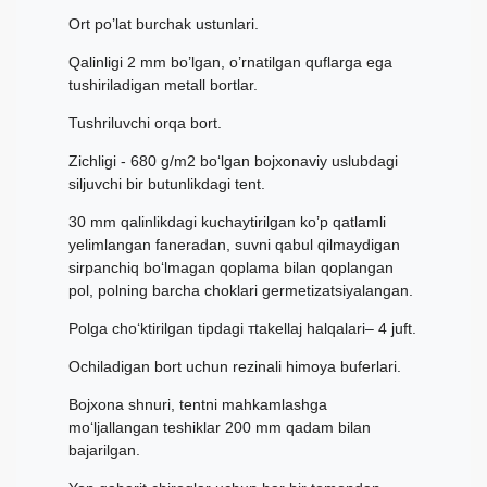
Ort po’lat burchak ustunlari.
Qalinligi 2 mm bo’lgan, o’rnatilgan quflarga ega
tushiriladigan metall bortlar.
Tushriluvchi orqa bort.
Zichligi - 680 g/m2 bo‘lgan bojxonaviy uslubdagi
siljuvchi bir butunlikdagi tent.
30 mm qalinlikdagi kuchaytirilgan ko’p qatlamli
yelimlangan faneradan, suvni qabul qilmaydigan
sirpanchiq bo‘lmagan qoplama bilan qoplangan
pol, polning barcha choklari germetizatsiyalangan.
Polga cho‘ktirilgan tipdagi тtakellaj halqalari– 4 juft.
Ochiladigan bort uchun rezinali himoya buferlari.
Bojxona shnuri, tentni mahkamlashga
mo‘ljallangan teshiklar 200 mm qadam bilan
bajarilgan.