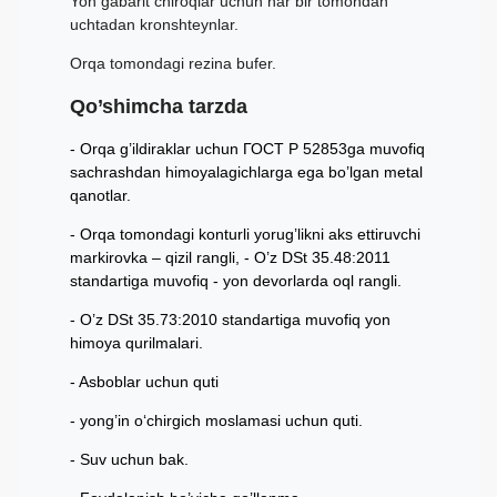
Yon gabarit chiroqlar uchun har bir tomondan
uchtadan kronshteynlar.
Orqa tomondagi rezina bufer.
Qo’shimcha tarzda
Orqa g’ildiraklar uchun ГОСТ Р 52853ga muvofiq
sachrashdan himoyalagichlarga ega bo’lgan metal
qanotlar.
Orqa tomondagi konturli yorug’likni aks ettiruvchi
markirovka – qizil rangli, - O’z DSt 35.48:2011
standartiga muvofiq - yon devorlarda oql rangli.
O’z DSt 35.73:2010 standartiga muvofiq yon
himoya qurilmalari.
Asboblar uchun quti
yong’in o‘chirgich moslamasi uchun quti.
Suv uchun bak.