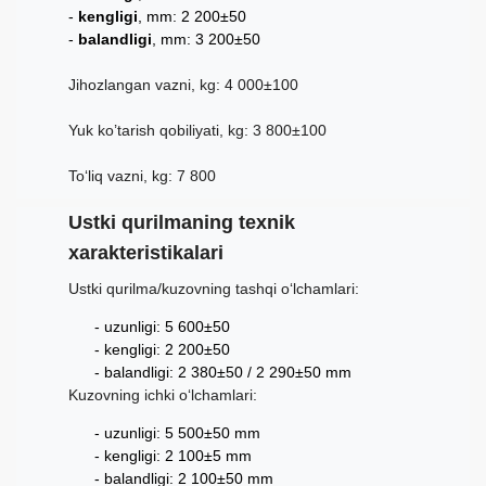
kengligi
, mm: 2 200±50
balandligi
, mm: 3 200±50
Jihozlangan vazni, kg: 4 000±100
Yuk ko’tarish qobiliyati, kg: 3 800±100
To‘liq vazni, kg: 7 800
Ustki qurilmaning texnik
xarakteristikalari
Ustki qurilma/kuzovning tashqi o‘lchamlari:
uzunligi: 5 600±50
kengligi: 2 200±50
balandligi: 2 380±50 / 2 290±50 mm
Kuzovning ichki o‘lchamlari:
uzunligi: 5 500±50 mm
kengligi: 2 100±5 mm
balandligi: 2 100±50 mm