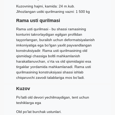
Kuzovning hajmi, kamida: 24 m.kub.
Jihozlangan ustki qurilmaning vazni: 1 500 kg
Rama usti qurilmasi
Rama usti qurilmasi - bu shassi ramasining
konturini takrorlaydigan egilgan profildan
tayyorlangan, buralish uchun deformatsiyalanish
imkoniyatiga ega bo’lgan yaxlit payvandlangan
konstruksiyadir. Rama usti qurilmasining old
qismidagi chassiga boltli mahkamlanish
harakatlanuvchan, o’rta va old qismidagisi esa
tirgaklar yordamida mahkamlanadi. Rama usti
qurilmasining konstruksiyasi shassi ishlab
chiqaruvchi zavodi talablariga mos bo‘ladi.
Kuzov
Po’latli old devori yechilmaydigan, tent uchun
teshiklarga ega
Old po’lat burchak ustunlari.