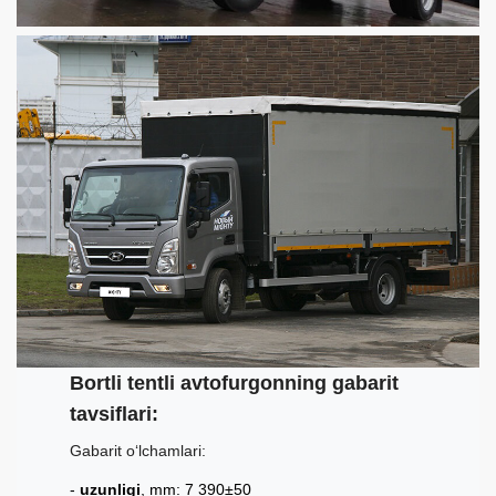
Bortli tentli avtofurgonning gabarit
tavsiflari:
Gabarit o‘lchamlari:
uzunligi
, mm: 7 390±50