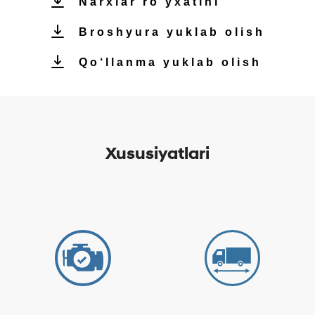
Narxlar ro‘yxatini
Broshyura yuklab olish
Qo‘llanma yuklab olish
Xususiyatlari