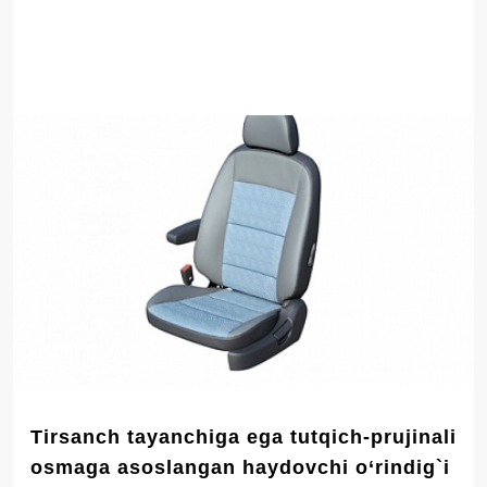
Tirsanch tayanchiga ega tutqich-prujinali
osmaga asoslangan haydovchi o‘rindig`i