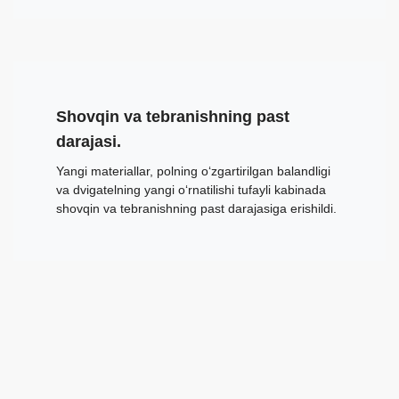
Shovqin va tebranishning past
darajasi.
Yangi materiallar, polning o‘zgartirilgan balandligi
va dvigatelning yangi o‘rnatilishi tufayli kabinada
shovqin va tebranishning past darajasiga erishildi.