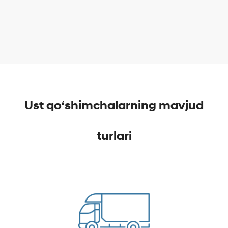
Ust qo‘shimchalarning mavjud
turlari