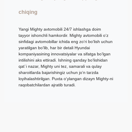
chiqing
Yangi Mighty avtomobili 24/7 ishlashga doim
tayyor ishonchli hamkordir. Mighty avtomobili o‘z
sinfidagi avtomobillar ichida eng zo‘ri bo‘lish uchun
yaratilgan bo‘lib, har bir detali Hyundai
kompaniyasining innovatsiyalar va sifatga bo‘lgan
intilishini aks ettiradi. Ishning qanday bo‘lishidan
qat`i nazar, Mighty uni tez, samarali va qulay
sharoitlarda bajarishingiz uchun jo‘n tarzda
loyihalashtirilgan. Puxta o‘ylangan dizayn Mighty-ni
raqobatchilardan ajratib turadi.