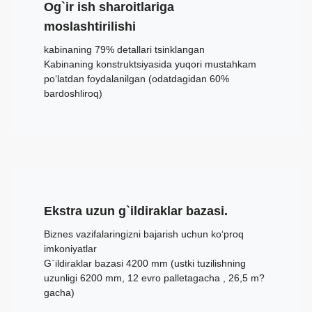
Og`ir ish sharoitlariga
moslashtirilishi
kabinaning 79% detallari tsinklangan
Kabinaning konstruktsiyasida yuqori mustahkam
po‘latdan foydalanilgan (odatdagidan 60%
bardoshliroq)
Ekstra uzun g`ildiraklar bazasi.
Biznes vazifalaringizni bajarish uchun ko‘proq
imkoniyatlar
G`ildiraklar bazasi 4200 mm (ustki tuzilishning
uzunligi 6200 mm, 12 evro palletagacha , 26,5 m?
gacha)