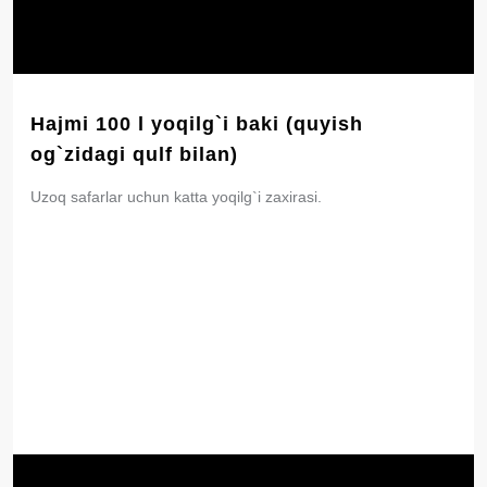
Hajmi 100 l yoqilg`i baki (quyish
og`zidagi qulf bilan)
Uzoq safarlar uchun katta yoqilg`i zaxirasi.