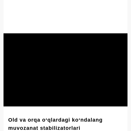
Old va orqa o‘qlardagi ko‘ndalang
muvozanat stabilizatorlari