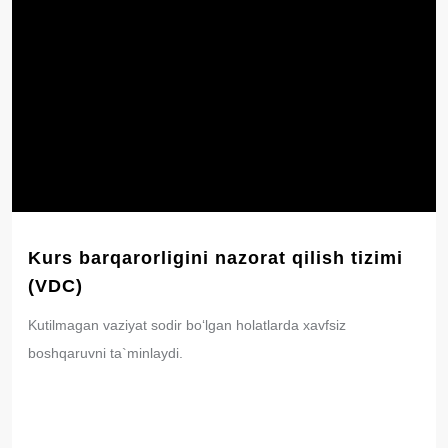
Kurs barqarorligini nazorat qilish tizimi
(VDC)
Kutilmagan vaziyat sodir bo‘lgan holatlarda xavfsiz
boshqaruvni ta`minlaydi.