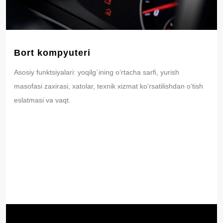
Bort kompyuteri
Asosiy funktsiyalari: yoqilg`ining o‘rtacha sarfi, yurish
masofasi zaxirasi, xatolar, texnik xizmat ko‘rsatilishdan o‘tish
eslatmasi va vaqt.